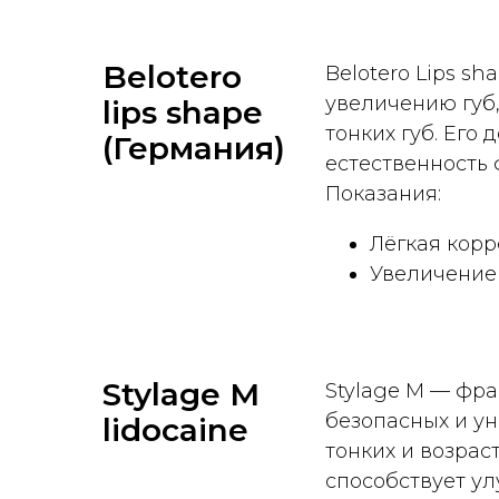
Belotero
Belotero Lips s
увеличению губ,
lips shape
тонких губ. Его
(Германия)
естественность 
Показания:
Лёгкая корр
Увеличение 
Stylage M
Stylage M — фра
безопасных и ун
lidocaine
тонких и возрас
способствует у