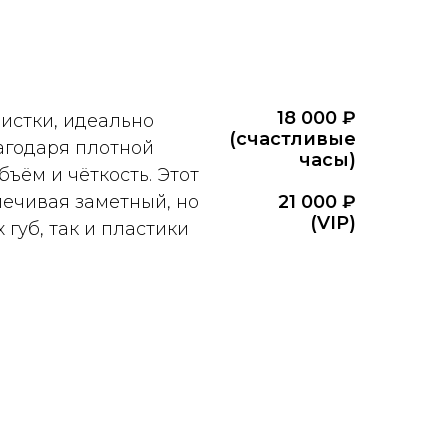
18 000 ₽
истки, идеально
(счастливые
агодаря плотной
часы)
ъём и чёткость. Этот
печивая заметный, но
21 000 ₽
(VIP)
 губ, так и пластики