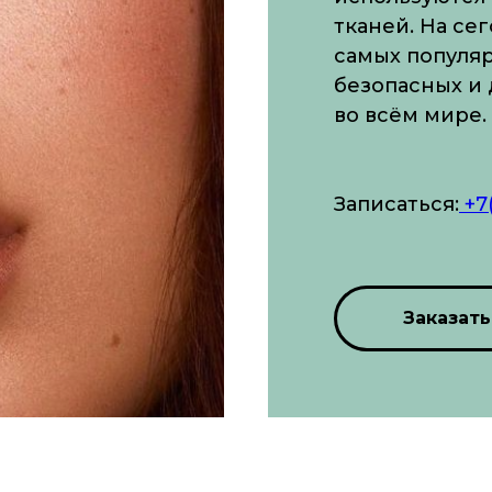
тканей. На се
самых популяр
безопасных и
во всём мире.
Записаться:
+7
Заказать