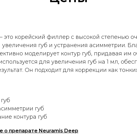
 это корейский филлер с высокой степенью оч
 увеличения губ и устранения асимметрии. Бл
ективно моделирует контур губ, придавая им об
используется для увеличения губ на 1 мл, обес
зультат. Он подходит для коррекции как тонких
 губ
асимметрии губ
ние контура губ
е о препарате Neuramis Deep