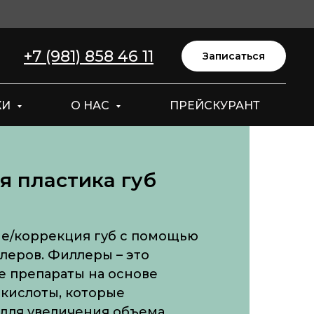
+7 (981) 858 46 11
Записаться
КИ
О НАС
ПРЕЙСКУРАНТ
я пластика губ
ие/коррекция губ с помощью
леров. Филлеры – это
 препараты на основе
 кислоты, которые
 для увеличения объема