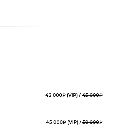
42 000₽ (VIP)
/
45
000₽
45 000₽ (VIP) /
50 000
₽