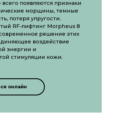
 всего появляются признаки
мические морщины, темные
ть, потеря упругости.
тый RF-лифтинг Morpheus 8
— современное решение этих
единяющее воздействие
ой энергии и
той стимуляции кожи.
ься онлайн