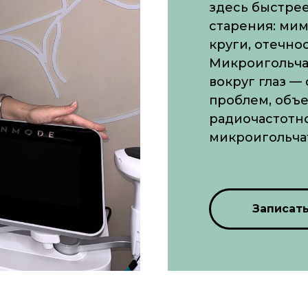
здесь быстрее
старения: ми
круги, отечнос
Микроигольча
вокруг глаз 
проблем, объ
радиочастотн
микроигольча
Записат