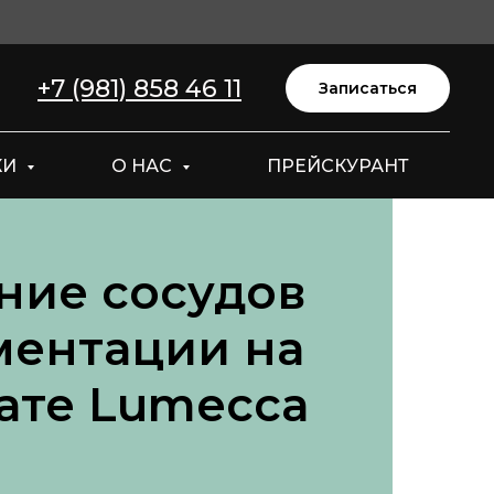
+7 (981) 858 46 11
Записаться
КИ
О НАС
ПРЕЙСКУРАНТ
ние сосудов
ментации на
ате Lumecca