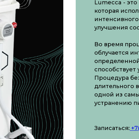
Lumecca - эт
которая испол
интенсивного 
улучшения со
Во время про
облучается и
определенной
способствует
Процедура без
длительного в
одной из самы
устранению п
Записаться:
+7