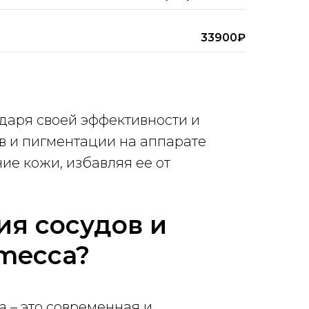
33900₽
даря своей эффективности и
в и пигментации на аппарате
ие кожи, избавляя ее от
ия сосудов и
mecca?
 – это современная и