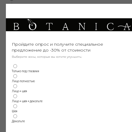
улучшению цвета и текстуры кожи;
запуску синтеза коллагена и
Пройдите опрос и получите специальное
эластина;
предложение до -30% от стоимости
Выберите зоны, которые вы хотите улучшить:
выравниванию рельефа и
Только под глазами
осветлению пигментации.
Лицо полностью
Лицо + шея
Лицо + шея + декольте
Какие препараты используются
Шея
в нашей клинике
Декольте