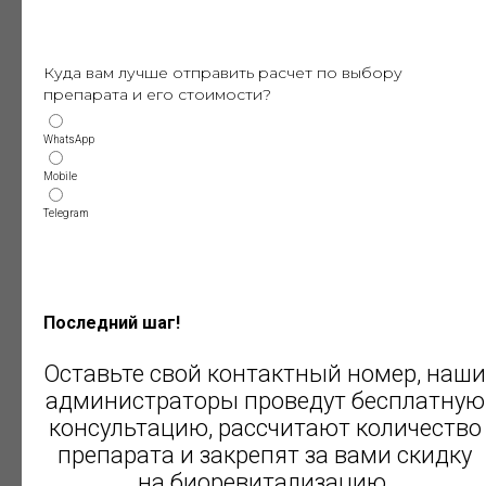
Выбор препарата зависит от состояния
кожи и задач пациента. Решение
принимается врачом-косметологом на
Куда вам лучше отправить расчет по выбору
очной консультации.
препарата и его стоимости?
WhatsApp
Mobile
Telegram
Как проходит процедура
биоревитализации кистей рук
Последний шаг!
Биоревитализация кистей рук занимает
Оставьте свой контактный номер, наши
около 30 минут и не требует специальной
администраторы проведут бесплатную
подготовки. Этапы включают:
консультацию, рассчитают количество
препарата и закрепят за вами скидку
на биоревитализацию.