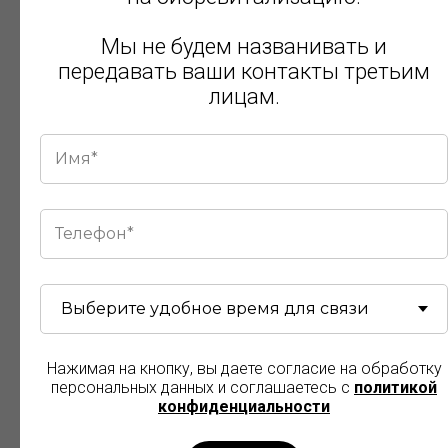
Оценку состояния кожи, выбор
препарата.
Мы не будем названивать и
Обработку антисептиком и нанесение
передавать ваши контакты третьим
анестезирующего крема.
лицам.
Введение препарата методом
микропапул или линейной техники.
Завершение — успокаивающий уход.
Процедура проводится курсом — в
среднем от 3 до 4 сеансов с интервалом в
2–3 недели. Такой подход позволяет
достичь стойкого эстетического
результата.
Нажимая на кнопку, вы даете согласие на обработку
персональных данных и соглашаетесь c
политикой
конфиденциальности